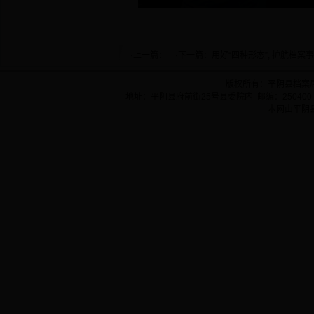
·上一篇： ·下一篇：
用好“四种形态”, 护航档案
版权所有：平阴县档案
地址：平阴县府前街25号县委院内 邮编：250400 
本网由平阴