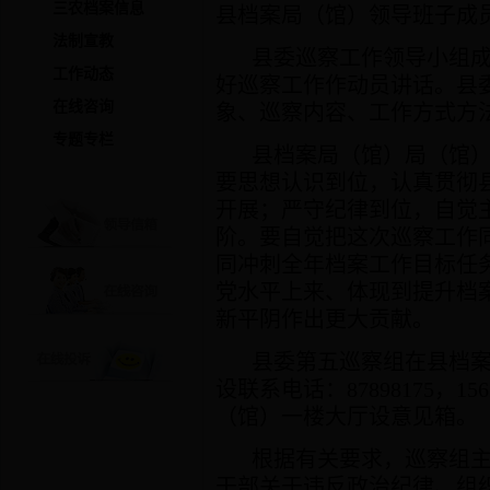
三农档案信息
县档案局（馆）领导班子成
法制宣教
县委巡察工作领导小组成
工作动态
好巡察工作作动员讲话。县
在线咨询
象、巡察内容、工作方式方
专题专栏
县档案局（馆）局（馆）
要思想认识到位，认真贯彻
开展；严守纪律到位，自觉
阶。要自觉把这次巡察工作
同冲刺全年档案工作目标任
党水平上来、体现到提升档
新平阴作出更大贡献。
县委第五巡察组在县档案局
设联系电话：87898175，156
（馆）一楼大厅设意见箱。
根据有关要求，巡察组主
干部关于违反政治纪律、组