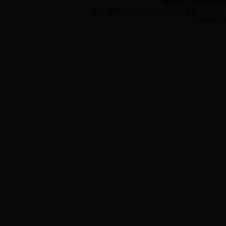
版权所有：平阴县档案
地址：平阴县府前街25号县委院内 邮编：250400 
本网由平阴