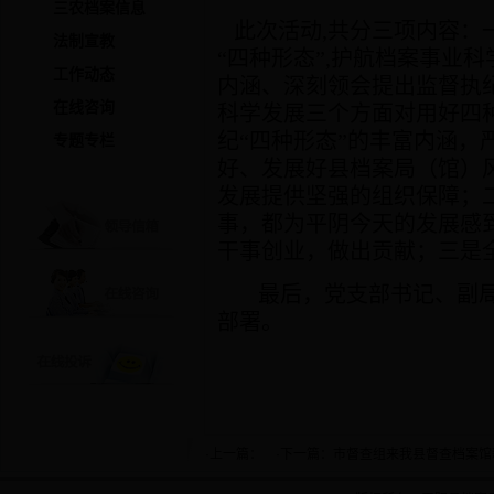
三农档案信息
此次活动
,
共分三项内容：
法制宣教
“四种形态”
,
护航档案事业科
工作动态
内涵、深刻领会提出监督执纪
在线咨询
科学发展三个方面对用好四
纪“四种形态”的丰富内涵，
专题专栏
好、发展好县档案局（馆）
发展提供坚强的组织保障；
事，都为平阴今天的发展感
干事创业，做出贡献；三是
最后，党支部书记、副
部署。
·上一篇： ·下一篇：
市督查组来我县督查档案馆