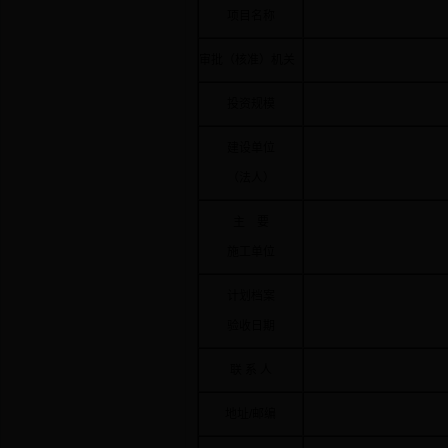
项目名称
审批（核准）机关
投资规模
建设单位
（法人）
主 要
施工单位
计划档案
验收日期
联 系 人
地址/邮编