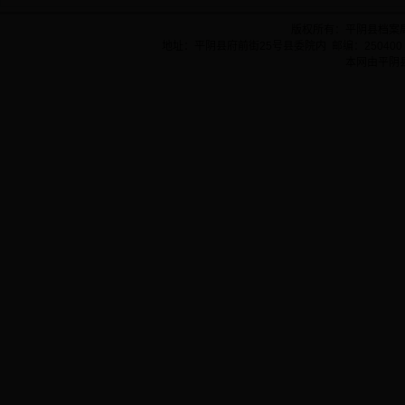
版权所有：平阴县档案
地址：平阴县府前街25号县委院内 邮编：250400 
本网由平阴