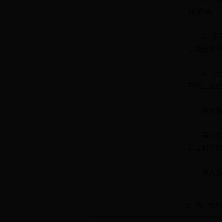
律 进馆。
2、凡列
上述档案
3、上级
存的上述
第七条 
第八条 
建立科学
第九条 
·上一篇：
重大