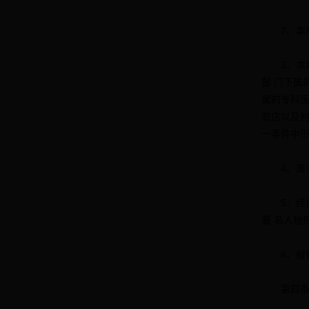
2、本级
3、本级
部 门下
属的专科
商店以及
一事件中
4、属于
5、经协
著 名人物
6、撤销
第四条 