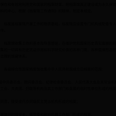
地保存和有效地利用党和国家的档案财富，把档案馆真正建设成为永久保
资料的中心，根据《档案馆工作通则》的精神，制定本规定。
档案是档案馆开展工作的物质基础，档案馆应设置专门机构或配备专人
工作。
档案馆收集工作的基本指导思想是，在维护党和国家历史真实面貌的前
收集的一切具有历史凭证作用和科学研究价值的各种门类、各种载体形态
构合理的馆藏体系。
各级综合性国家档案馆收集中华人民共和国成立后档案的范围：
中共委员会、顾问委员会、纪律检查委员会、人民代表大会及其常设机
、工会、共青团、妇联等机构及其工作部门和直属的临时性单位形成的档
意，接受或代存同级民主党派机构形成的档案；
馆同时接受乡、镇党委和政府机器工作部门形成的档案；