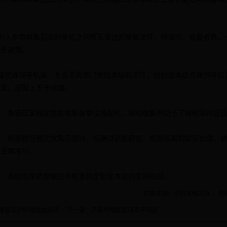
入本馆收集范围的单位之间相互发送的重要文件，除请示、批复者外，
不予进馆。
党政领导机关、专业主管部门发给本级的文件，分别由本级党政领导机
档案，原则上不予进馆。
各级国家档案馆在收集各单位档案时，同时收集有助于了解档案内容及
档案馆在确定收集范围时，应通过调查研究，根据档案的实际价值，确
的进馆序列。
各级国家档案馆应参照本规定制定本馆的实施细则。
信息来源：平阴县档案局 | 信
建设项目档案验收办法
·下一篇：
济南市档案管理若干规定