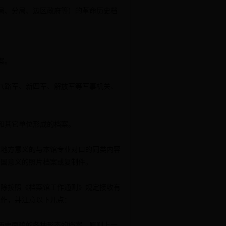
局、分局、边区政府等）的革命历史档
案。
八路军、新四军、解放军等军事机关、
和其它单位形成的档案。
地方意义的与本馆专业对口的同类内容
全国意义的照片档案或复制件。
除按照《档案馆工作通则》规定接收有
工作，并注意以下儿点：
历史面貌的各种形态的档案，原则上一