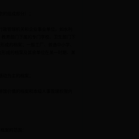
宗的组成部分）；
行政管理机关和企业事业单位，如水利
、教育部门下属的专门学校、卫生部门下
等形成的档案；一般工厂、普通中小学、
位形成的档案及其余单位在某一时期、某
活动为主的档案；
进馆价值的档案和本级人事管理权限内
档案的范围：