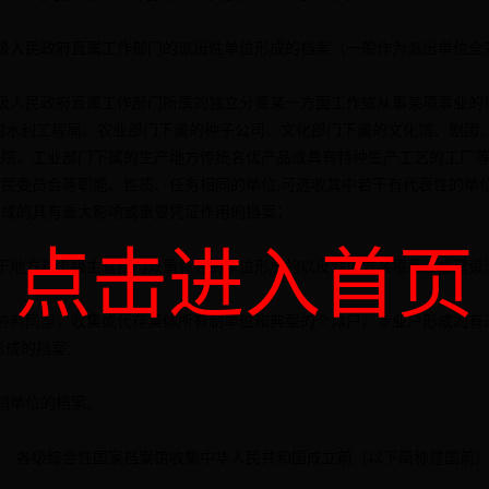
人民政府直属工作部门的派出性单位形成的档案（一般作为派出单位全
人民政府直属工作部门所属的独立分管某一方面工作或从事某项事业的
属的水利工程局、农业部门下属的种子公司、文化部门下属的文化馆、剧团
医院、工业部门下属的生产地方传统名优产品或具有特种生产工艺的工厂
村民委员会等职能、性质、任务相同的单位,可选收其中若干有代表性的单
形成的具有重大影响或重要凭证作用的挡案；
点击进入首页
地方和上级主管部门双重领导的单位形成的以反映地方某项事业或建设
商同意，收集或代存集体所有制单位和典型的个体户、专业户形成的有
形成的挡案;
单位的档案。
各级综合性国家档案馆收集中华人民共和国成立前（以下简称建国前）