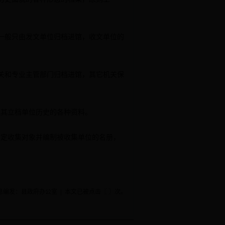
一般只由发文单位归档进馆，收文单位的
关和专业主管部门归档进馆，其它机关保
其立档单位历史的各种资料。
定收集对象并编制被收集单位的名册，
息编发：县政府办公室 | 本文已被点击〖
〗次。