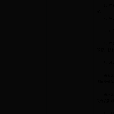
1、中央
案。
2、中国
3、中国
4、中国
部 队、院
5、地方
第五条 
或同类载
第六条 
关保管期
1、凡列