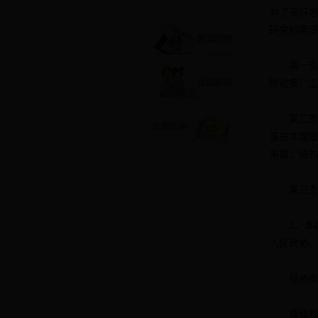
为了完好
研究档案
第一条 
称收集）
第二条 
该由本馆
丰富、结
第三条 
1、本级
人民政协
经协商同
县级档案