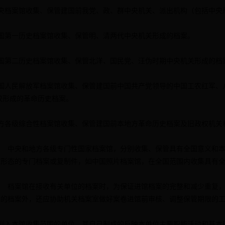
档案馆收集、保管建国前我党、政、群中央机关、派出机构（包括中央
第一历史档案馆收集、保管明、清两代中央机关形成的档案。
第二历史档案馆收集、保管北洋、国民党、汪伪时期中央机关形成的档
人民解放军档案馆收集、保管建国前中国共产党领导的中国工农红军、
校形成的革命历史档案。
各级综合性档案馆收集、保管建国前本地方革命历史档案及旧政权机关
中央和地方各级专门性国家档案馆，分别收集、保管具有全国意义和本
体形态的专门档案或复制件，如中国照片档案馆，在全国范围内收集具有
档案馆在接收有关单位的档案时，为保证进馆档案的完整和减少重复，
限的档案外，还应协助机关档案室做好案卷进馆前审核、调整保管期限的
入本馆收集范围的单位，其自己制成的反映本单位主要职能活动和基本