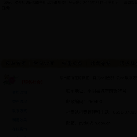
您好，欢迎您访问365备用网址谁知道！今天是：
2026年8月7日 星期五 请调
日期!
· 您当前所在的位置：
首页
>>
服务社会
>>
联系方
【服务社会】
联系地址：平阴县城府前街25号
查档须知
邮政编码：250400
查档流程
联系方式
档案馆档案管理科电话：0531-878831
利用效果
邮箱：
pydaj@jn.gov.cn
在线咨询