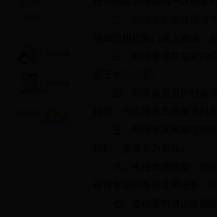
份介绍信只限查阅一次档案
网上展览
档案用品
二、利用者如需
查阅与
由单位组织部门派人查阅，
三、
利用者须在指定的
案无关的内容
。
四、利用者应爱护档案
抽页
、污损
等危及档案资料
五、利用者从档案馆摘
材料，盖章方为有效。
六、未经本馆同意，摘
征得本馆同意并注明出处，
七、查档室内禁止吸烟