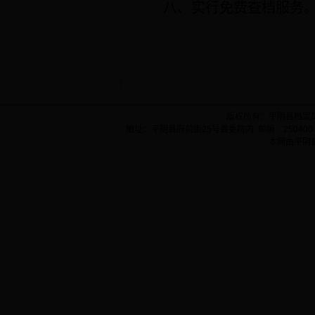
八、实行免费查档服务
版权所有：平阴县档案
地址：平阴县府前街25号县委院内 邮编：250400 
本网由平阴