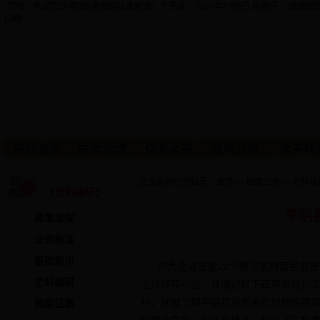
您好，欢迎您访问365备用网址谁知道！今天是：
2026年8月9日 星期日 请调
日期!
· 您当前所在的位置：
首页
>>
档案业务
>>
史料编
【史料编研】
平阴
政策法规
业务标准
基础知识
作为全省首批22个建立农村居民健康
史料编研
工作领导小组，并通过以下四项举措扎
村，详细了解平阴县近年来农村居民健
档案征集