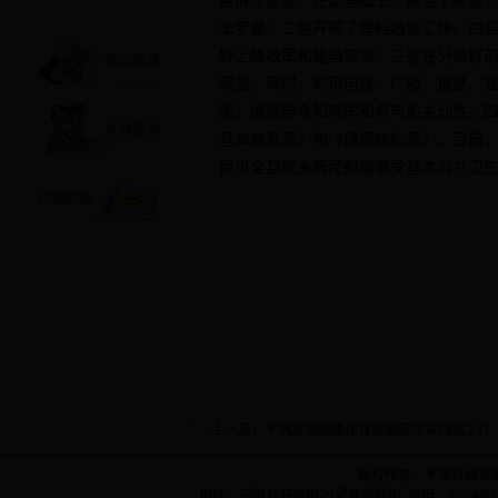
民群众意见。在此基础上，制定了实施
法步骤；二是开展了建档培训工作。由
解上级政策和建档要求；三是充分做好
案盒。同时，利用电视、广播、报纸、
围，提高群众知晓率和参与的主动性；
基本信息表》和《健康体检表》。目前，
促进全县城乡居民都能享受基本公共卫
·上一篇：
平阴县加强集体林权制度改革档案工作
版权所有：平阴县档案
地址：平阴县府前街25号县委院内 邮编：250400 