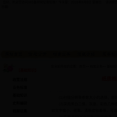
您好，欢迎您访问365备用网址谁知道！今天是：
2026年8月9日 星期日 请调
日期!
· 您当前所在的位置：
首页
>>
档案业务
>>
基础知
【基础知识】
纸质档
政策法规
业务标准
基础知识
(1)扫描分辨率参数大小的选择，原
史料编研
(2)采用黑白二值、灰度、彩色几种模
如文字偏小、密集、清晰度较差等，可
档案征集