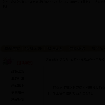
您好，欢迎您访问365备用网址谁知道！今天是：
2026年8月7日 星期五 请调
日期!
· 您当前所在的位置：
首页
>>
档案业务
>>
基础知
【基础知识】
政策法规
业务标准
基础知识
档案验收组织的成员分别由各级档案行
史料编研
计，施工等单位的档案人员参加。
档案征集