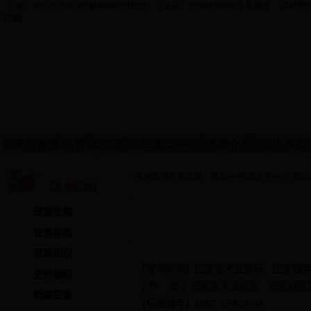
您好，欢迎您访问365备用网址谁知道！今天是：
2026年8月9日 星期日 请调
日期!
· 您当前所在的位置：
首页
>>
档案业务
>>
业务标
【业务标准】
政策法规
业务标准
基础知识
【发布机构】国家技术监督局 国家档
史料编研
【 作 者 】国家技术监督局 国家档案
档案征集
【标准编号】GB/T 15418-94