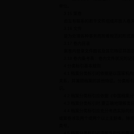
单位。
3.15 案卷
由互有联系的若干文件组成并放入卷夹
3.16 文件
是为处理各种事务而按着规范的形式直
3.17 卷内目录
案卷内登录文件题名及其它特征并固定
3.18 卷内备考表：卷内文件状况的
4 分类标引基本规则
4.1 档案分类标引的依据是以国家机
关系，并兼顾档案的其他特征。分类标
识。
4.2 档案分类标引应依据《中国档案
4.3 档案分类标引时,要正确地理解
4.4 档案分类标引应充分考虑实际的
或案卷涉及两个或两个以上主题者，除
类号。
4.5 档案分类标引必须按专指性的要