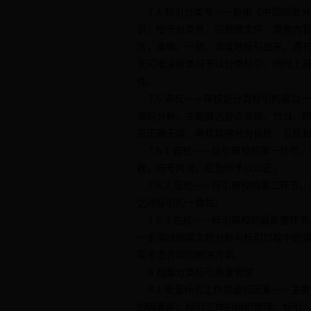
7.4 标引分类号－－是用《中国档案
识。给予分类号，应根据文件、案卷内
法，准确、一致、适度地标引出来。遇
室可增设新类目予以分类标引，同时上
性。
7.5 审校－－审校是分类标引的最后
面的分析，主题概念是否准确、恰当、
否正确无误。审校程序分为自校、互校
7.5.1 自校－－标引审校的第一环
致，符号舛误，应及时予以纠正。
7.5.2 互校－－标引审校的第二环
之间标引的一致性。
7.5.3 总校－－标引审校的最重要
一步消除档案主题分析与标引过程中的
筹考虑合理的解决方案。
8 档案分类标引质量管理
8.1 衡量标引工作质量的因素－－主
的因素是：标引工作的组织管理、标引