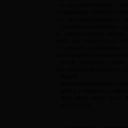
8.2 制定分类标引的规章制度－－各
实际和利用者检索习惯而制定的工作条
业表、复分表的使用范围和使用方法，
8.3 分类标引人员的素质和要求－－
法，并能用来标引档案材料；具有阅读
业道德。标引人员宜实行专业分工，并
8.4 建立标引人员与利用者的联系－
通过对利用者提问和检索结果的分析不
8.5 加强《中国档案分类法》的管理
填定“修改意见登记表”,报送主管部门,
附加说明：
本标准由全国情报文献标准化技术委员
本标准由《中国档案分类法》编委会
本标准主要起草人邹步英、邓绍兴、
(GB/T15418-94)