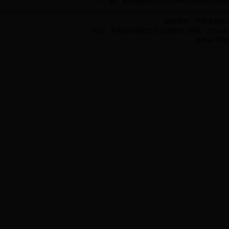
·上一篇：
缩微摄影技术用35mm卷片拍摄技术图
版权所有：平阴县档案
地址：平阴县府前街25号县委院内 邮编：250400 
本网由平阴