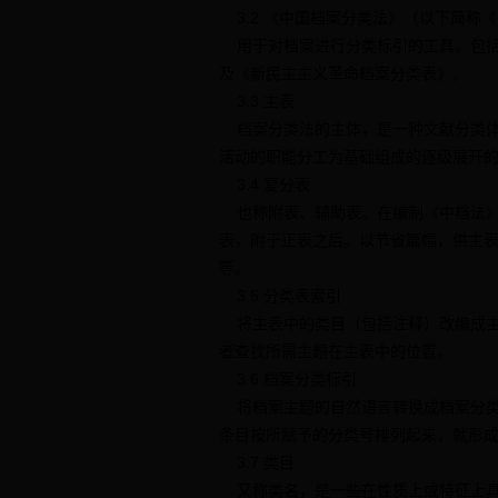
3.2 《中国档案分类法》（以下简称
用于对档案进行分类标引的工具。包括
及《新民主主义革命档案分类表》。
3.3 主表
档案分类法的主体，是一种文献分类体
活动的职能分工为基础组成的逐级展开
3.4 复分表
也称附表、辅助表。在编制《中档法》
表，附于正表之后。以节省篇幅，供主
等。
3.5 分类表索引
将主表中的类目（包括注释）改编成主
者查找所需主题在主表中的位置。
3.6 档案分类标引
将档案主题的自然语言转换成档案分类
条目按所赋予的分类号排列起来，就形
3.7 类目
又称类名，是一些在性质上或特征上具