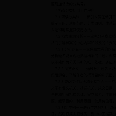
题附加相应的分类号。
7 档案分类标引工作程序
7.1 研读分类法－－标引人员在标引
编制目的、适用范围、分类原则、体系
入透彻地掌握其使用方法。
7.2 档案主题分析－－应充分考虑立
从而了解档案的中心内容和涉及的主要
7.2.1 分析题名－－文件和案卷的
分析题名能直观地把握档案的主题。但
以不能作为分类标引的唯一依据，还应
7.2.2 浏览正文－－通过分析题名
段落题名，了解作者的撰写目的和意图
7.2.3 查阅文件版头和案卷封面－
文尾有发文机关、抄送机关、成文日期
全称和组织机构名称、案卷题名、年度
题、起草目的、利用范围、使用价值等
7.3 判定类别－－进行主题分析后,
径。然后根据主题性质，到《中国档案