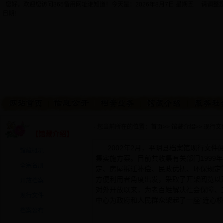
您好，欢迎您访问365备用网址谁知道！今天是：
2026年8月7日 星期五 请调
日期!
· 您当前所在的位置：
首页
>>
馆藏介绍
>>
现行文
【馆藏介绍】
2002年2月，平阴县档案馆现行文件
馆藏概况
集实施方案。目前共收集有关部门1999年
全宗名册
定、房屋拆迁补偿、民政优抚、环保规定
方便利用者角度出发，采取了开架阅览以
开放档案
对外开放以来，为老百姓解决社会保障、
现行文件
中心为政府和人民群众架起了一座“连心桥
档案公布