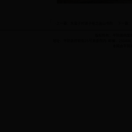
·上一篇：
东蛮子村贤子峪之函山书院
·下一篇：
版权所有：平阴县档案
地址：平阴县府前街25号县委院内 邮编：250400 
本网由平阴