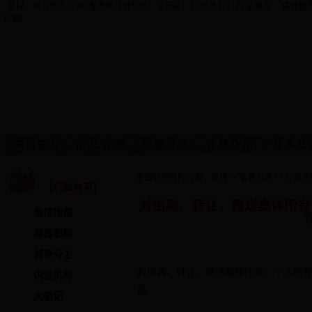
您好，欢迎您访问365备用网址谁知道！今天是：
2026年8月7日 星期五 请调
日期!
· 您当前所在的位置：
首页
>>
信息公开
>>
行政许
【行政许可】
对出卖、转让、赠送集体所有
局馆指南
局馆职能
领导分工
对出卖、转让、赠送集体所有、个人所
内设机构
批
大事记