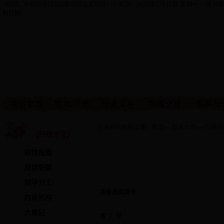
您好，欢迎您访问365备用网址谁知道！今天是：
2026年8月10日 星期一 请调
机日期!
· 您当前所在的位置：
首页
>>
信息公开
>>
行政许
【行政许可】
局馆指南
局馆职能
领导分工
国家档案局令
内设机构
大事记
第 7 号