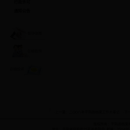
行政许可
通知公告
·上一篇：
二OO八年平阴县档案工作大事记
·下
版权所有：平阴县档案
地址：平阴县府前街25号县委院内 邮编：250400 